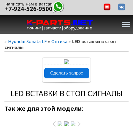
menu
»
Hyundai Sonata LF
»
Оптика
»
LED вставки в стоп
сигналы
В реальном
Сделать запрос
размере
719x798
/
LED ВСТАВКИ В СТОП СИГНАЛЫ
434.7Kb
Так же для этой модели: