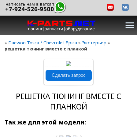
menu
»
Daewoo Tosca / Chevrolet Epica
»
Экстерьер
»
решетка тюнинг вместе с планкой
В реальном
Сделать запрос
размере
595x750
/
РЕШЕТКА ТЮНИНГ ВМЕСТЕ С
141.2Kb
ПЛАНКОЙ
Так же для этой модели: