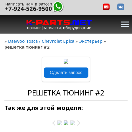
menu
»
Daewoo Tosca / Chevrolet Epica
»
Экстерьер
»
решетка тюнинг #2
В реальном
Сделать запрос
размере
660x700
/
РЕШЕТКА ТЮНИНГ #2
114.9Kb
Так же для этой модели: